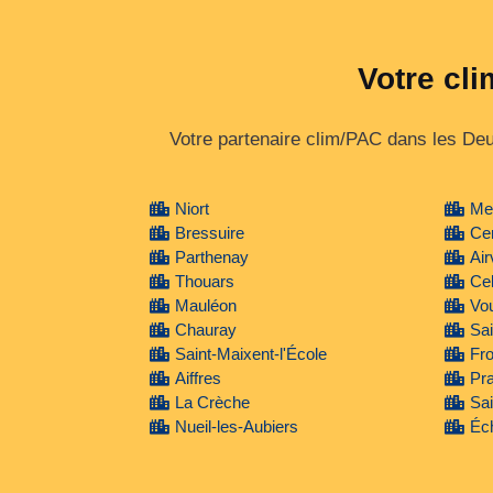
Votre cl
Votre partenaire clim/PAC dans les Deux
Niort
Mel
Bressuire
Ce
Parthenay
Air
Thouars
Cel
Mauléon
Vou
Chauray
Sai
Saint-Maixent-l'École
Fr
Aiffres
Pr
La Crèche
Sa
Nueil-les-Aubiers
Éch