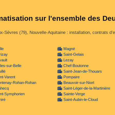
imatisation sur l'ensemble des De
‑Sèvres (79), Nouvelle‑Aquitaine : installation, contrats d’
le
Magné
rizay
Saint-Gelais
vault
Lezay
les-sur-Belle
Chef-Boutonne
illé
Saint-Jean-de-Thouars
nt-Varent
Pompaire
ontenay-Rohan-Rohan
Beauvoir-sur-Niort
ahecq
Saint-Léger-de-la-Martinière
int-Symphorien
Sainte-Verge
iré
Saint-Aubin-le-Cloud