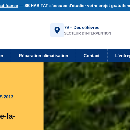
atifrance
— SE HABITAT s'occupe d'étudier votre projet gratuiteme
79 – Deux-Sèvres
SECTEUR D'INTERVENTION
on
Réparation climatisation
Contact
L’entre
S 2013
e-la-