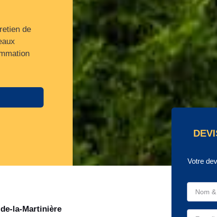
retien de
eaux
ommation
DEVI
Votre dev
de-la-Martinière